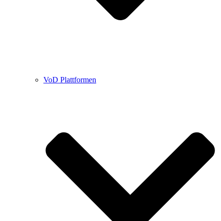
VoD Plattformen