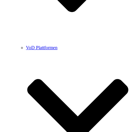
VoD Plattformen