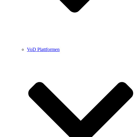
VoD Plattformen