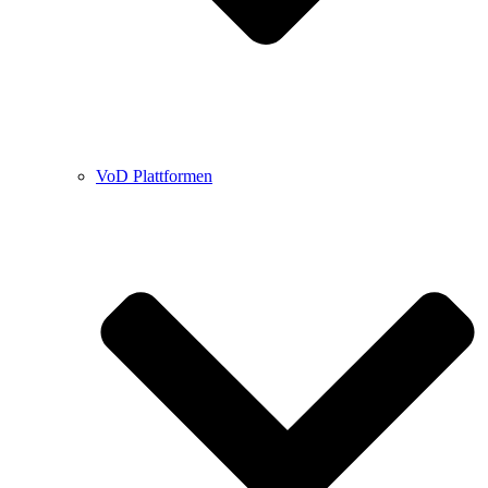
VoD Plattformen