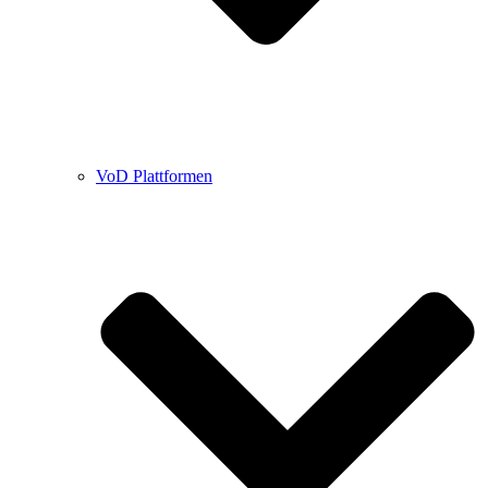
VoD Plattformen