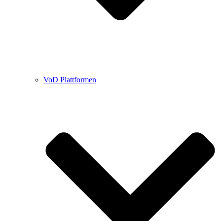
VoD Plattformen