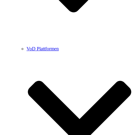
VoD Plattformen