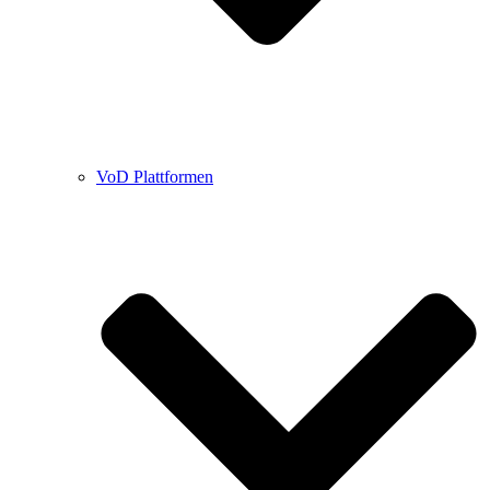
VoD Plattformen