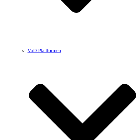
VoD Plattformen