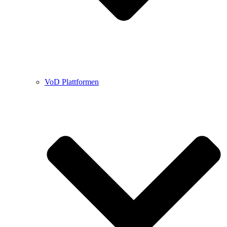
VoD Plattformen