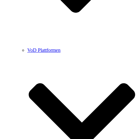
VoD Plattformen