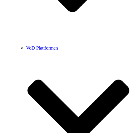
VoD Plattformen