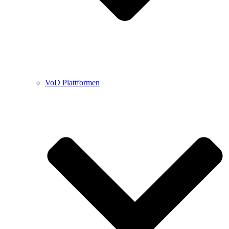
VoD Plattformen