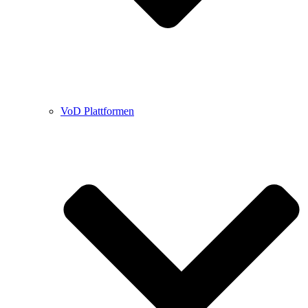
VoD Plattformen