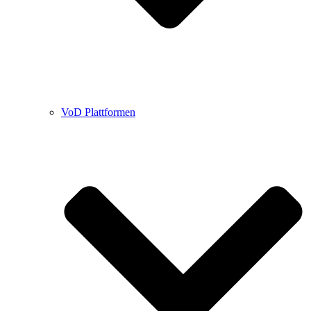
VoD Plattformen