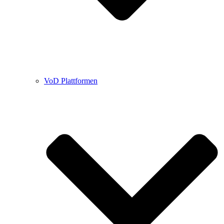
VoD Plattformen