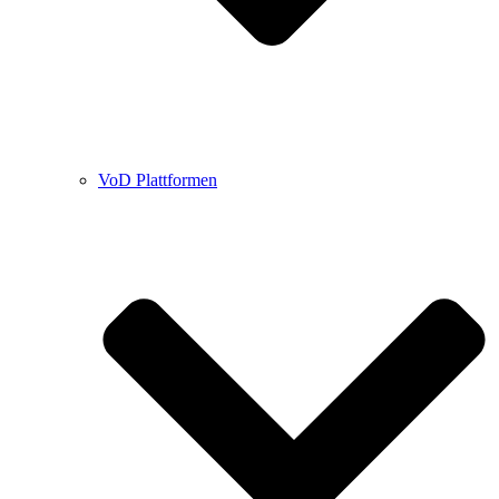
VoD Plattformen