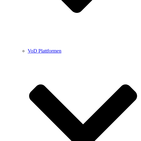
VoD Plattformen