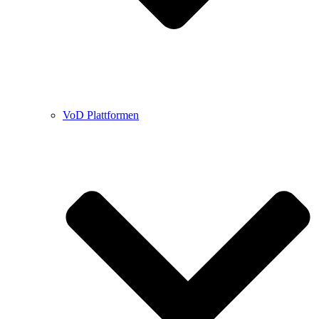
VoD Plattformen