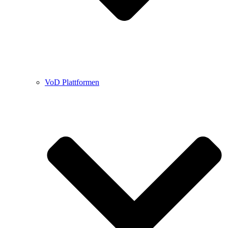
VoD Plattformen