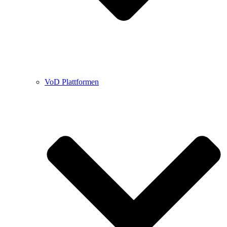
VoD Plattformen