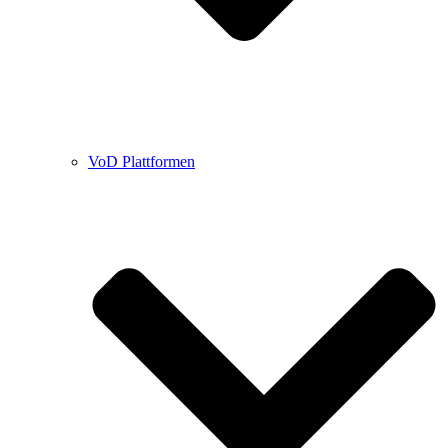
VoD Plattformen