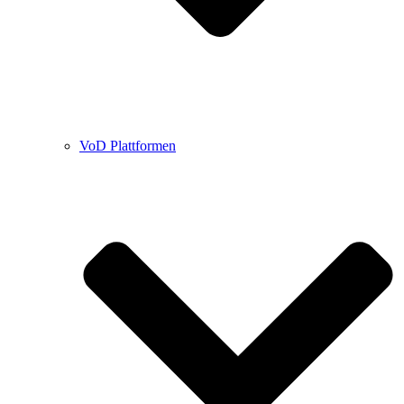
VoD Plattformen