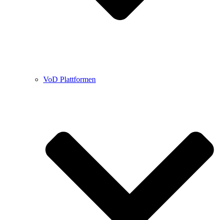
VoD Plattformen