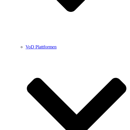
VoD Plattformen