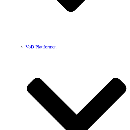
VoD Plattformen