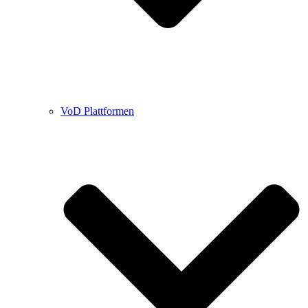
VoD Plattformen