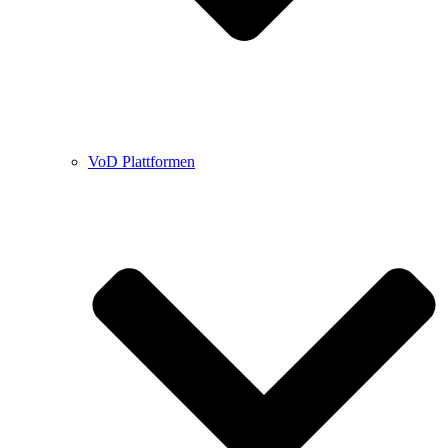
VoD Plattformen