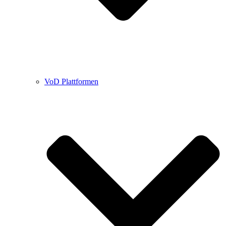
VoD Plattformen