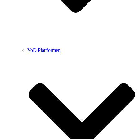
VoD Plattformen