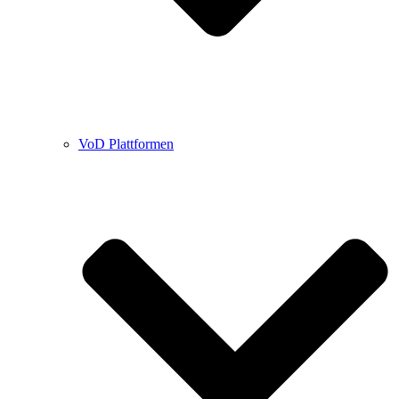
VoD Plattformen