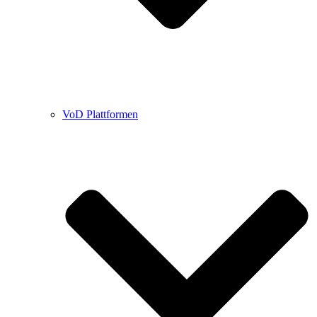
VoD Plattformen