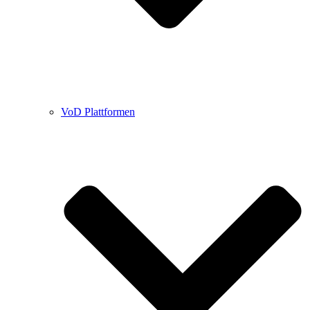
VoD Plattformen