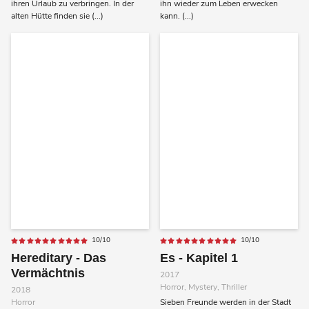
ihren Urlaub zu verbringen. In der
ihn wieder zum Leben erwecken
alten Hütte finden sie (...)
kann. (...)
10/10
10/10
Hereditary - Das
Es - Kapitel 1
Vermächtnis
2017
Horror, Mystery, Thriller
2018
Horror
Sieben Freunde werden in der Stadt