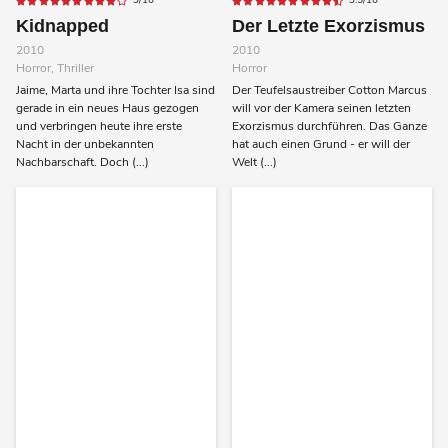
9/10
9.5/10
Kidnapped
Der Letzte Exorzismus
2010
2010
Horror, Thriller
Horror
Jaime, Marta und ihre Tochter Isa sind
Der Teufelsaustreiber Cotton Marcus
gerade in ein neues Haus gezogen
will vor der Kamera seinen letzten
und verbringen heute ihre erste
Exorzismus durchführen. Das Ganze
Nacht in der unbekannten
hat auch einen Grund - er will der
Nachbarschaft. Doch (...)
Welt (...)