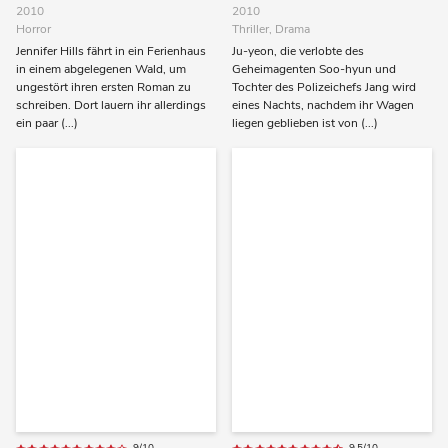
2010
2010
Horror
Thriller, Drama
Jennifer Hills fährt in ein Ferienhaus
Ju-yeon, die verlobte des
in einem abgelegenen Wald, um
Geheimagenten Soo-hyun und
ungestört ihren ersten Roman zu
Tochter des Polizeichefs Jang wird
schreiben. Dort lauern ihr allerdings
eines Nachts, nachdem ihr Wagen
ein paar (...)
liegen geblieben ist von (...)