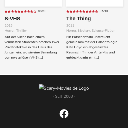
8.5/10
9.5/10
S-VHS
The Thing
2013
2011
Horror, Thriller
Horror, Mystery, Science-Fiction
Auf der Suche nach einem
Ein Forscherteam untersucht
vermissten Studenten brechen zwei
gemeinsam mit der Paläontologin
Privatdetektive in das Haus des
Kate Lloyd ein abgestürztes
Jungen ein, wo sie eine Sammlung
Raumschiff in der Antarktis und
von mysteriösen VHS (...)
entdeckt darin ein (...)
- SEIT 2008 -