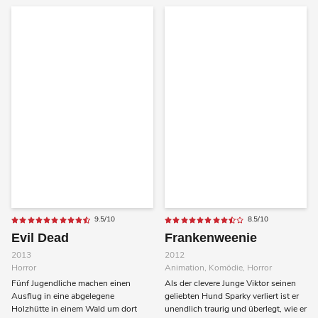
9.5/10
8.5/10
Evil Dead
Frankenweenie
2013
2012
Horror
Animation, Komödie, Horror
Fünf Jugendliche machen einen
Als der clevere Junge Viktor seinen
Ausflug in eine abgelegene
geliebten Hund Sparky verliert ist er
Holzhütte in einem Wald um dort
unendlich traurig und überlegt, wie er