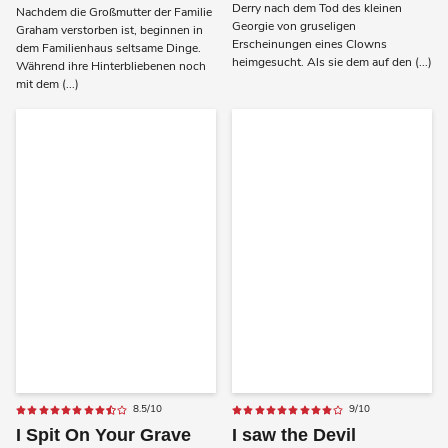
Derry nach dem Tod des kleinen
Nachdem die Großmutter der Familie
Georgie von gruseligen
Graham verstorben ist, beginnen in
Erscheinungen eines Clowns
dem Familienhaus seltsame Dinge.
heimgesucht. Als sie dem auf den (...)
Während ihre Hinterbliebenen noch
mit dem (...)
8.5/10
9/10
I Spit On Your Grave
I saw the Devil