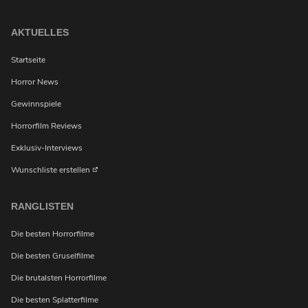
AKTUELLES
Startseite
Horror News
Gewinnspiele
Horrorfilm Reviews
Exklusiv-Interviews
Wunschliste erstellen
RANGLISTEN
Die besten Horrorfilme
Die besten Gruselfilme
Die brutalsten Horrorfilme
Möchtest du bei Neuigkeiten über Horrorfilme von
uns benachrichtigt werden?
Die besten Splatterfilme