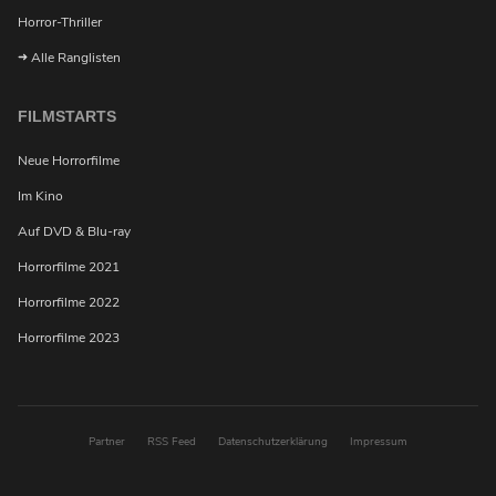
Horror-Thriller
Alle Ranglisten
FILMSTARTS
Neue Horrorfilme
Im Kino
Auf DVD & Blu-ray
Horrorfilme 2021
Horrorfilme 2022
Horrorfilme 2023
Partner
RSS Feed
Datenschutzerklärung
Impressum