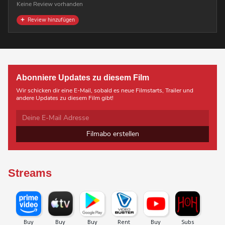
Keine Review vorhanden
Review hinzufügen
Abonniere Updates zu diesem Film
Wir schicken dir eine E-Mail, sobald es neue Filmstarts, Trailer und
andere Updates zu diesem Film gibt!
Filmabo erstellen
Streams