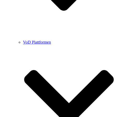
VoD Plattformen