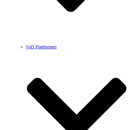
VoD Plattformen