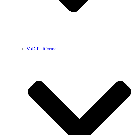
VoD Plattformen