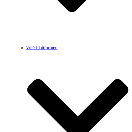
VoD Plattformen