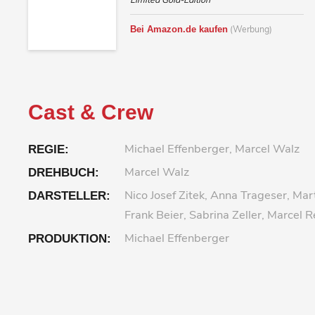
(Werbung)
Bei Amazon.de kaufen
Cast & Crew
Michael Effenberger, Marcel Walz
REGIE:
Marcel Walz
DREHBUCH:
Nico Josef Zitek, Anna Trageser, Mar
DARSTELLER:
Frank Beier, Sabrina Zeller, Marcel 
Michael Effenberger
PRODUKTION: