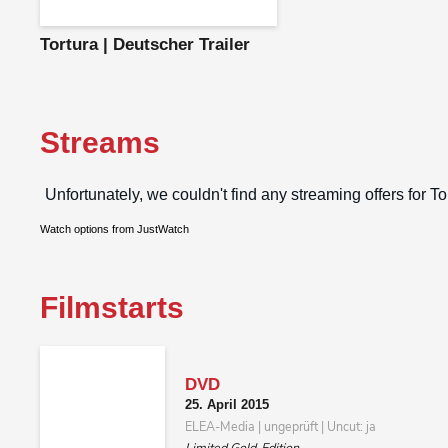
Tortura | Deutscher Trailer
Streams
Watch options from JustWatch
Filmstarts
DVD
25. April 2015
ELEA-Media | ungeprüft | Uncut: ja
Limited Gold-Edition