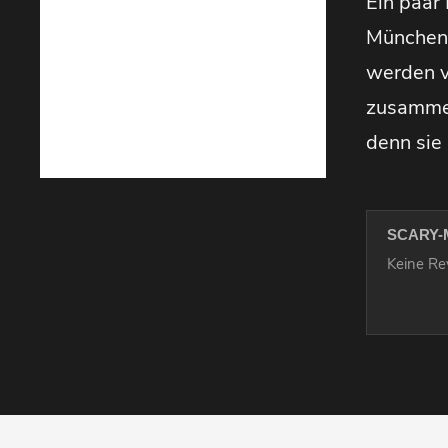
Ein paar
Münchene
werden v
zusammen
denn sie 
SCARY-
Keine R