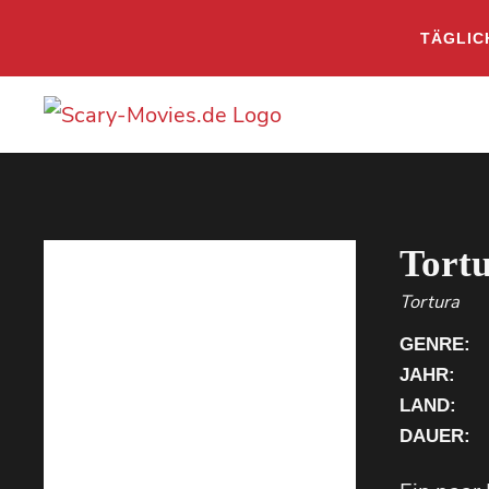
TÄGLIC
Tort
Tortura
GENRE:
JAHR:
LAND:
DAUER: