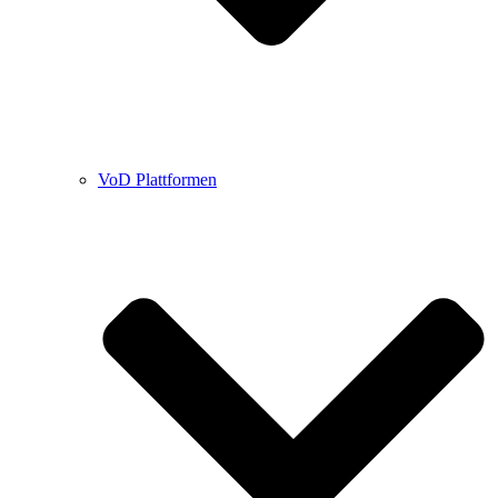
VoD Plattformen