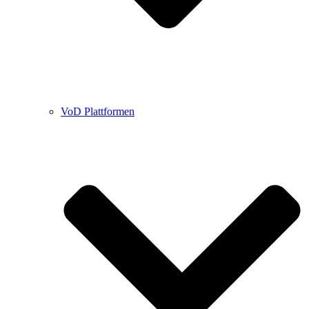
VoD Plattformen