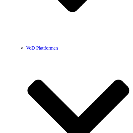
VoD Plattformen