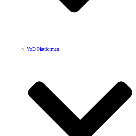
VoD Plattformen