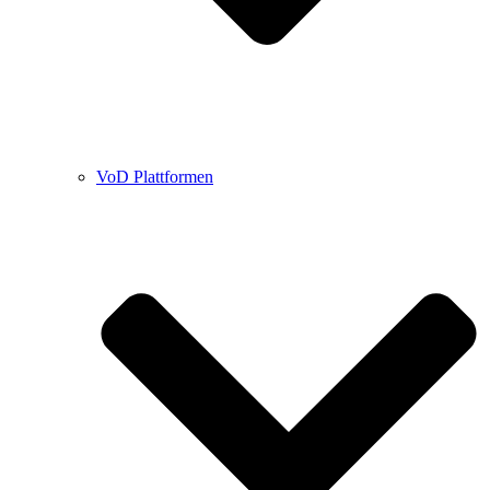
VoD Plattformen