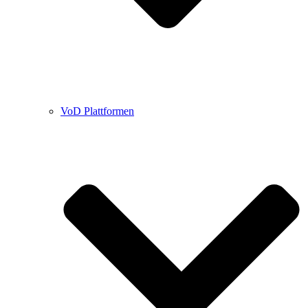
VoD Plattformen