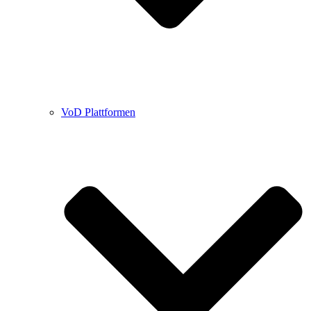
VoD Plattformen