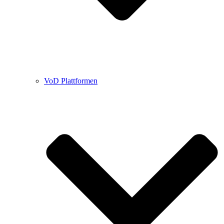
VoD Plattformen