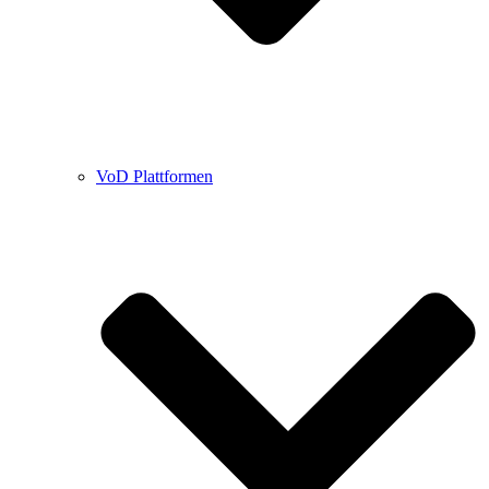
VoD Plattformen