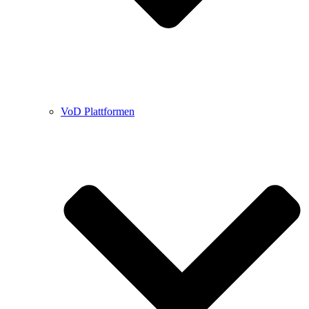
VoD Plattformen