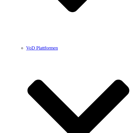
VoD Plattformen